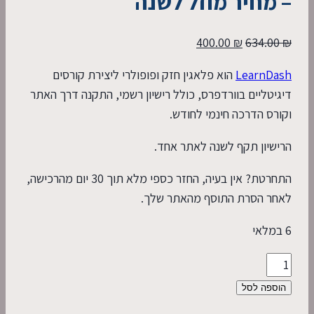
– מחיר מוזל לשנה
המחיר
המחיר
400.00
₪
634.00
₪
המקורי
הנוכחי
LearnDash
הוא פלאגין חזק ופופולרי ליצירת קורסים
היה:
הוא:
דיגיטליים בוורדפרס, כולל רישיון רשמי, התקנה דרך האתר
400.00 ₪.
634.00 ₪.
וקורס הדרכה חינמי לחודש.
הרישיון תקף לשנה לאתר אחד.
התחרטת? אין בעיה, החזר כספי מלא תוך 30 יום מהרכישה,
לאחר הסרת התוסף מהאתר שלך.
6 במלאי
כמות
של
הוספה לסל
LearnDash