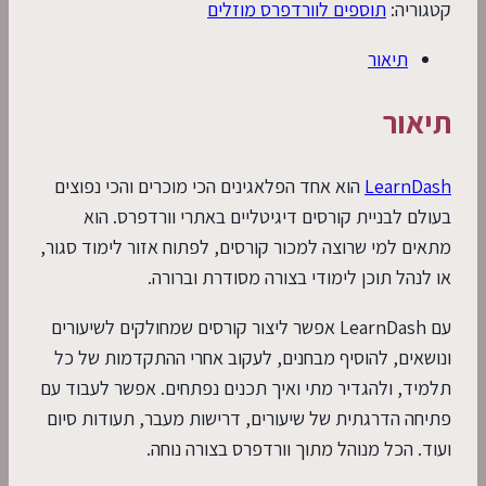
קטגוריה:
תוספים לוורדפרס מוזלים
רישיון
רשמי
תיאור
לקורסים
דיגיטליים
תיאור
בוורדפרס
-
LearnDash
הוא אחד הפלאגינים הכי מוכרים והכי נפוצים
מחיר
בעולם לבניית קורסים דיגיטליים באתרי וורדפרס. הוא
מוזל
מתאים למי שרוצה למכור קורסים, לפתוח אזור לימוד סגור,
לשנה
או לנהל תוכן לימודי בצורה מסודרת וברורה.
עם LearnDash אפשר ליצור קורסים שמחולקים לשיעורים
ונושאים, להוסיף מבחנים, לעקוב אחרי ההתקדמות של כל
תלמיד, ולהגדיר מתי ואיך תכנים נפתחים. אפשר לעבוד עם
פתיחה הדרגתית של שיעורים, דרישות מעבר, תעודות סיום
ועוד. הכל מנוהל מתוך וורדפרס בצורה נוחה.