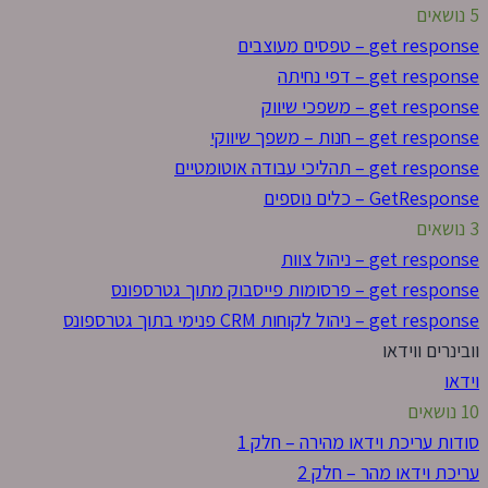
5 נושאים
get response – טפסים מעוצבים
get response – דפי נחיתה
get response – משפכי שיווק
get response – חנות – משפך שיווקי
get response – תהליכי עבודה אוטומטיים
GetResponse – כלים נוספים
3 נושאים
get response – ניהול צוות
get response – פרסומות פייסבוק מתוך גטרספונס
get response – ניהול לקוחות CRM פנימי בתוך גטרספונס
וובינרים ווידאו
וידאו
10 נושאים
סודות עריכת וידאו מהירה – חלק 1
עריכת וידאו מהר – חלק 2