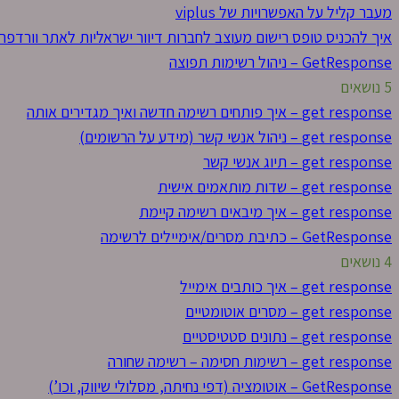
מעבר קליל על האפשרויות של viplus
איך להכניס טופס רישום מעוצב לחברות דיוור ישראליות לאתר וורדפרס בע
GetResponse – ניהול רשימות תפוצה
5 נושאים
get response – איך פותחים רשימה חדשה ואיך מגדירים אותה
get response – ניהול אנשי קשר (מידע על הרשומים)
get response – תיוג אנשי קשר
get response – שדות מותאמים אישית
get response – איך מיבאים רשימה קיימת
GetResponse – כתיבת מסרים/אימיילים לרשימה
4 נושאים
get response – איך כותבים אימייל
get response – מסרים אוטומטיים
get response – נתונים סטטיסטיים
get response – רשימות חסימה – רשימה שחורה
GetResponse – אוטומציה (דפי נחיתה, מסלולי שיווק, וכו’)