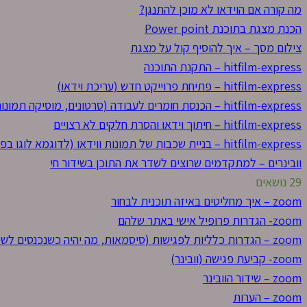
מה קורה אם הוידאו לא מוכן להתנגן?
הכנת מצגת בתוכנת Power point
צילום מסך – איך להוסיף קול על מצגת
hitfilm-express – התקנת התוכנה
hitfilm-express – פתיחת פרוייקט חדש (עריכת וידאו)
hitfilm-express – הכנסת חומרים לעבודה (סרטונים, מוסיקה תמונות) לתוך הפרוייקט
hitfilm-express – חיתוך וידאו והסרת חלקים לא רצויים
hitfilm-express – בניית שכבות של תמונות ווידאו (לדוגמא לוגו בפינה)
וובינרים – למתקדמים שרוצים לשדר את התוכן בשידור חי
29 נושאים
zoom – איך מחליטים באיזה תוכנית לבחור
zoom- הגדרות פרופיל אישי באתר שלהם
zoom – הגדרות כלליות לפגישות (סיסמאות, מה יהיה כשנכנסים לשידור וכו’)
zoom- קביעת פגישה (וובינר)
zoom – שידור הוובינר
zoom – הערות