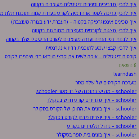
איך להכין מדריכים וספרים דיגיטלים מעוצבים בקנווה
איך להכין כריכה לספר או הדמיה לקורס בעזרת קנווה ותוכנת תלת מ
איך מכינים אינפוגרפיקה בקנווה – (העברת ידע בצורה מעוצבת)
איך להכין מצגות לקורסים מעוצבות ממותגות בקנווה
איך לבנות דפי הנחיה ועזרה מעוצבים לקורס הדיגיטלי שלך בקנווה
איך להכין קבצי שמע לתוכנית רדיו אינטרנטית
קורסים דיגיטלים – איפה לשים את קבצי הוידאו כדי שיהפכו לקורס
8 נושאים
learndash
מערכת הקורסים של שלח מסר
schooler – מה יש בתוכנה של רב מסר schooler
schooler – איך מגדירים קורס חדש בסקולר
schooler – איך בונים את התוכן של הקורס בסקולר
schooler – איך יוצרים מבחן לקורס בסקולר
schooler – ניהול תלמידים בקורס
schooler – איך בונים בית ספר בסקולר