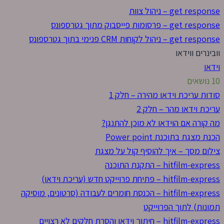
get response – ניהול צוות
get response – פרסומות פייסבוק מתוך גטרספונס
get response – ניהול לקוחות CRM פנימי בתוך גטרספונס
וובינרים ווידאו
וידאו
10 נושאים
סודות עריכת וידאו מהירה – חלק 1
עריכת וידאו מהר – חלק 2
מה קורה אם הוידאו לא מוכן להתנגן?
הכנת מצגת בתוכנת Power point
צילום מסך – איך להוסיף קול על מצגת
hitfilm-express – התקנת התוכנה
hitfilm-express – פתיחת פרוייקט חדש (עריכת וידאו)
hitfilm-express – הכנסת חומרים לעבודה (סרטונים, מוסיקה
תמונות) לתוך הפרוייקט
hitfilm-express – חיתוך וידאו והסרת חלקים לא רצויים