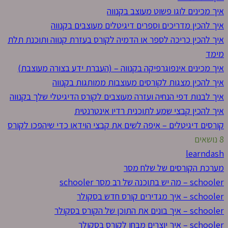
איך מכינים לוגו פשוט מעוצב בקנווה
איך להכין מדריכים וספרים דיגיטלים מעוצבים בקנווה
איך להכין כריכה לספר או הדמיה לקורס בעזרת קנווה ותוכנת תלת
מימד
איך מכינים אינפוגרפיקה בקנווה – (העברת ידע בצורה מעוצבת)
איך להכין מצגות לקורסים מעוצבות ממותגות בקנווה
איך לבנות דפי הנחיה ועזרה מעוצבים לקורס הדיגיטלי שלך בקנווה
איך להכין קבצי שמע לתוכנית רדיו אינטרנטית
קורסים דיגיטלים – איפה לשים את קבצי הוידאו כדי שיהפכו לקורס
8 נושאים
learndash
מערכת הקורסים של שלח מסר
schooler – מה יש בתוכנה של רב מסר schooler
schooler – איך מגדירים קורס חדש בסקולר
schooler – איך בונים את התוכן של הקורס בסקולר
schooler – איך יוצרים מבחן לקורס בסקולר