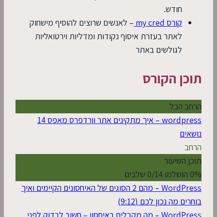
חודש.
קורס my cred
– לאנשים שרוצים להוסיף מישחוק
לאתר בעזרת איסוף נקודות ומדליות וירטואליות
לגולשים באתר
תוכן הקורס
הרחב הכל
wordpress – איך מתקינים אתר וורדפרס מאפס
14
נושאים
הרחב
תוכן השיעור
0% הושלמו
0/14 שלבים
WordPress – מהם 2 הסוגים של האיחסונים הקיימים ואיך
בוחרים מה נכון לכם (9:12)
WordPress – מה מקבלים באיחסון – חשוב לבדוק לפני